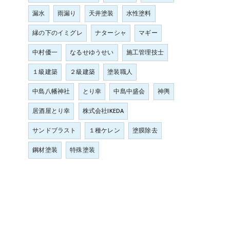
漏水
雨漏り
天井塗装
水性塗料
縁の下のイミグレ
ナターシャ
マギー
中村優一
なるせゆうせい
施工管理技士
１級建築
２級建築
塗装職人
中島八幡神社
とり幸
中島中盛会
神輿
居酒屋とり幸
株式会社IKEDA
サンドブラスト
１種ケレン
塗膜除去
鋼材塗装
特殊塗装