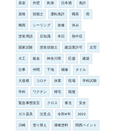
喜楽
外壁
刺身
日本酒
免許
資格
技能士
運転免許
職長
雨
梅雨
シーリング
改修
休み
塗装用語
豆知識
本日
熱中症
国家試験
塗装技能士
建設業許可
左官
大工
板金
神奈川県
応援
建築
仕事
仲間
下地
補修
タイル
大規模
コロナ
休業
現場
学科試験
学科
ワクチン
帰宅
我慢
緊急事態宣言
クロス
養生
安全
ガス器具
注意点
令和4年
2022
川崎
塗り替え
漆喰塗料
関西ペイント