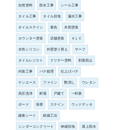
自然塗料
防水工事
シール工事
タイル工事
タイル目地
漏水工事
オイルステイン
着色
木部塗装
カウンター塗装
店舗塗装
ＡＬＣ
水性シリコン
外壁塗り替え
サーフ
タイルレジスト
クリヤー塗料
剥落防止
内装工事
パテ処理
仕上げパテ
ケンエース
ファイン
艶消し
ウレタン
高圧洗浄
町場
戸建て
一軒家
ボード
張替
ステイン
ウッドデッキ
緩衝シート
絶縁工法
シンダーコンクリート
伸縮目地
屋上防水