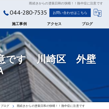
雨続きからの塗装日和の快晴！！熱中症に注意です
044-280-7535
お問い合わせはこちら
施工事例
アクセス
ブログ
株式会社イケダ
意です 川崎区 外壁
Ａ
ブログ
雨続きからの塗装日和の快晴！！熱中症に注意です