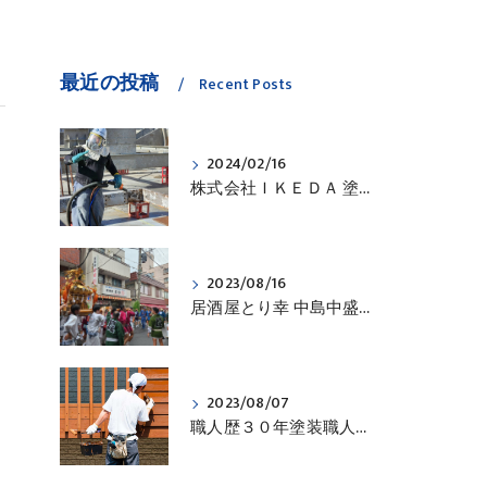
最近の投稿
Recent Posts
2024/02/16
株式会社ＩＫＥＤＡ 塗装 防水 川崎市 川崎区 １種ケレン 塗膜除去 サンドブラスト
2023/08/16
居酒屋とり幸 中島中盛会 中島八幡神社 神輿 株式会社IKEDA 塗装 防水 川崎市 川崎区
2023/08/07
職人歴３０年塗装職人の刷毛使い！！ 塗装 防水 川崎市 川崎区