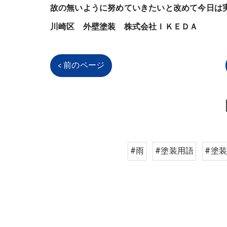
故の無いように努めていきたいと改めて今日は
川崎区 外壁塗装 株式会社ＩＫＥＤＡ
< 前のページ
#雨
#塗装用語
#塗装