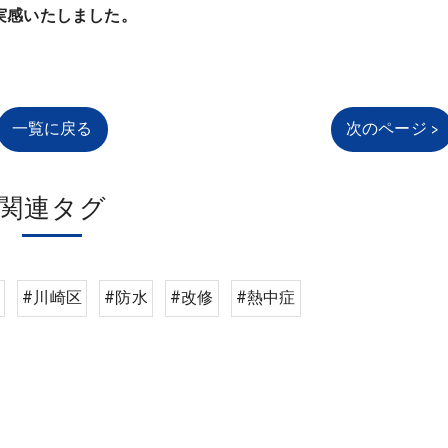
実感いたしました。
一覧に戻る
次のページ >
関連タグ
#川崎区
#防水
#改修
#熱中症